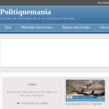
Inscriptio
Politiquemania
La base de données de la vie politique française
Elus
Résultats électoraux
Règles électorales
Vie p
Vidéos
Découvrez notre sélection de vidéos en
lien avec l'actualité.
Voir toutes les vidéos
Ãa s'est passÃ© un... 17 janvier