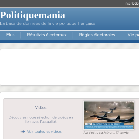
Inscriptio
Politiquemania
La base de données de la vie politique française
Elus
Résultats électoraux
Règles électorales
Vie p
Vidéos
Découvrez notre sélection de vidéos en
lien avec l'actualité.
Voir toutes les vidéos
Ãa s'est passÃ© un... 17 janvier