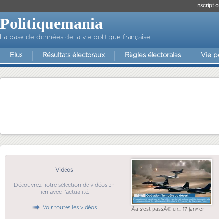
Inscriptio
Politiquemania
La base de données de la vie politique française
Elus
Résultats électoraux
Règles électorales
Vie p
Vidéos
Découvrez notre sélection de vidéos en
lien avec l'actualité.
Voir toutes les vidéos
Ãa s'est passÃ© un... 17 janvier