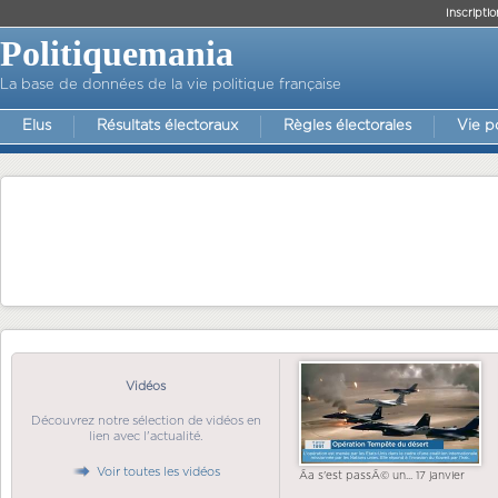
Inscriptio
Politiquemania
La base de données de la vie politique française
Elus
Résultats électoraux
Règles électorales
Vie p
Vidéos
Découvrez notre sélection de vidéos en
lien avec l'actualité.
Voir toutes les vidéos
Ãa s'est passÃ© un... 17 janvier