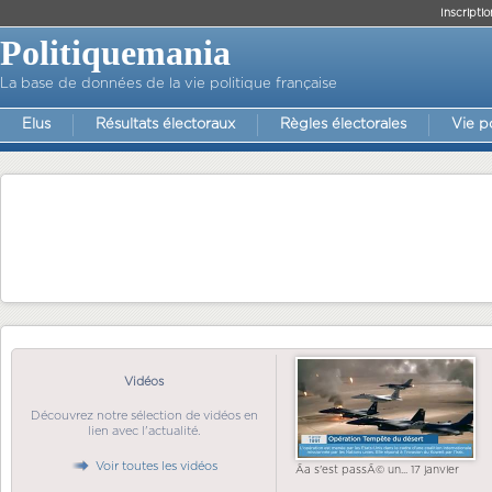
Inscriptio
Politiquemania
La base de données de la vie politique française
Elus
Résultats électoraux
Règles électorales
Vie p
Vidéos
Découvrez notre sélection de vidéos en
lien avec l'actualité.
Voir toutes les vidéos
Ãa s'est passÃ© un... 17 janvier