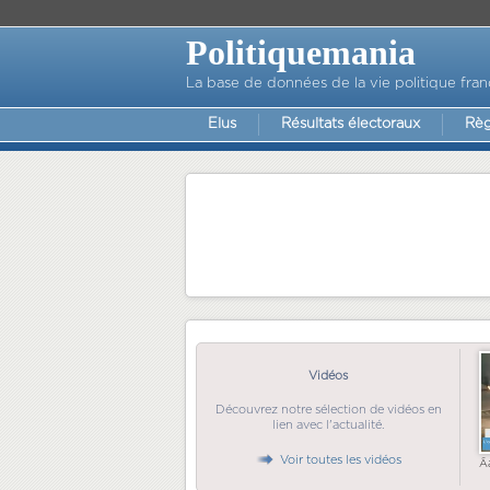
Politiquemania
La base de données de la vie politique fran
Elus
Résultats électoraux
Règ
Vidéos
Découvrez notre sélection de vidéos en
lien avec l'actualité.
Voir toutes les vidéos
Ã