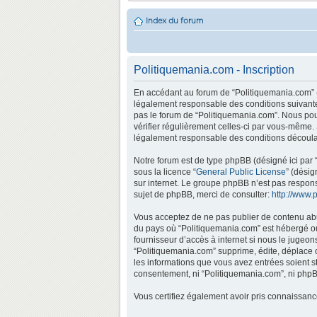
Index du forum
Politiquemania.com - Inscription
En accédant au forum de “Politiquemania.com” (d
légalement responsable des conditions suivantes
pas le forum de “Politiquemania.com”. Nous pouv
vérifier régulièrement celles-ci par vous-même.
légalement responsable des conditions découlan
Notre forum est de type phpBB (désigné ici par “
sous la licence “
General Public License
” (désig
sur internet. Le groupe phpBB n’est pas respo
sujet de phpBB, merci de consulter:
http://www.
Vous acceptez de ne pas publier de contenu abus
du pays où “Politiquemania.com” est hébergé ou 
fournisseur d’accès à internet si nous le jugeo
“Politiquemania.com” supprime, édite, déplace o
les informations que vous avez entrées soient s
consentement, ni “Politiquemania.com”, ni phpB
Vous certifiez également avoir pris connaissan