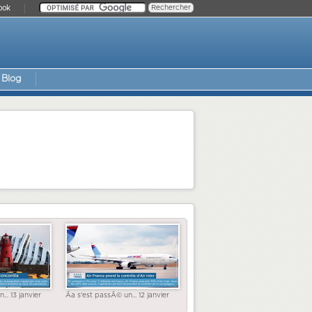
ook
Blog
... 13 janvier
Ãa s'est passÃ© un... 12 janvier