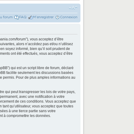
du forum
FAQ
M’enregistrer
Connexion
mania.com/forum”), vous acceptez d’être
ivantes, alors n’accédez pas et/ou n’utilisez
n soyez informé, bien qu’il soit prudent de
ments ont été effectués, vous acceptez d’être
BB”) qui est un script libre de forum, déclaré
hpBB facilite seulement les discussions basées
e permis. Pour de plus amples informations au
e qui peut transgresser les lois de votre pays,
permanent, avec une notification à votre
nforcement de ces conditions. Vous acceptez que
 tant qu’utilisateur, vous acceptez que toutes
ées à une tierce partie sans votre
ant à compromettre les données.