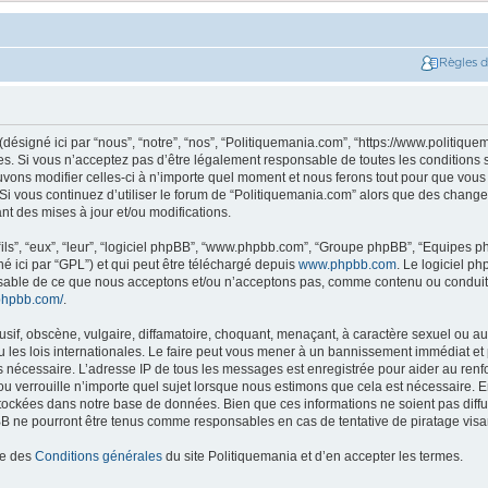
Règles 
ésigné ici par “nous”, “notre”, “nos”, “Politiquemania.com”, “https://www.politique
. Si vous n’acceptez pas d’être légalement responsable de toutes les conditions su
ons modifier celles-ci à n’importe quel moment et nous ferons tout pour que vous e
 Si vous continuez d’utiliser le forum de “Politiquemania.com” alors que des change
t des mises à jour et/ou modifications.
ils”, “eux”, “leur”, “logiciel phpBB”, “www.phpbb.com”, “Groupe phpBB”, “Equipes php
né ici par “GPL”) et qui peut être téléchargé depuis
www.phpbb.com
. Le logiciel p
nsable de ce que nous acceptons et/ou n’acceptons pas, comme contenu ou conduit
phpbb.com/
.
if, obscène, vulgaire, diffamatoire, choquant, menaçant, à caractère sexuel ou autr
les lois internationales. Le faire peut vous mener à un bannissement immédiat et 
ns nécessaire. L’adresse IP de tous les messages est enregistrée pour aider au re
u verrouille n’importe quel sujet lorsque nous estimons que cela est nécessaire. En
tockées dans notre base de données. Bien que ces informations ne soient pas diffus
B ne pourront être tenus comme responsables en cas de tentative de piratage vis
ce des
Conditions générales
du site Politiquemania et d’en accepter les termes.