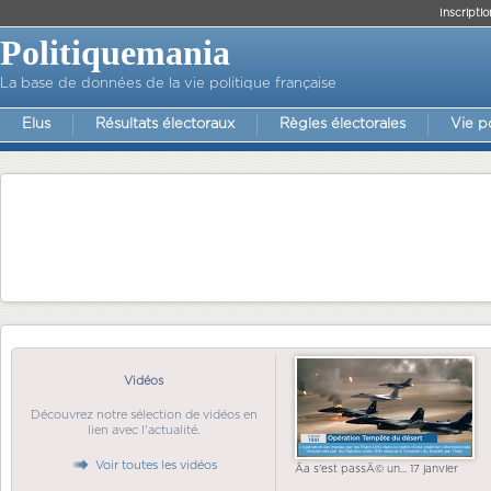
Inscriptio
Politiquemania
La base de données de la vie politique française
Elus
Résultats électoraux
Règles électorales
Vie p
Vidéos
Découvrez notre sélection de vidéos en
lien avec l'actualité.
Voir toutes les vidéos
Ãa s'est passÃ© un... 17 janvier