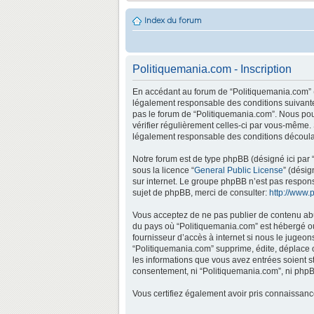
Index du forum
Politiquemania.com - Inscription
En accédant au forum de “Politiquemania.com” (d
légalement responsable des conditions suivantes
pas le forum de “Politiquemania.com”. Nous pouv
vérifier régulièrement celles-ci par vous-même.
légalement responsable des conditions découlan
Notre forum est de type phpBB (désigné ici par “
sous la licence “
General Public License
” (désig
sur internet. Le groupe phpBB n’est pas respo
sujet de phpBB, merci de consulter:
http://www.
Vous acceptez de ne pas publier de contenu abus
du pays où “Politiquemania.com” est hébergé ou 
fournisseur d’accès à internet si nous le jugeo
“Politiquemania.com” supprime, édite, déplace o
les informations que vous avez entrées soient s
consentement, ni “Politiquemania.com”, ni phpB
Vous certifiez également avoir pris connaissan