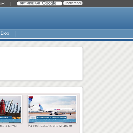
ook
Blog
... 13 janvier
Ãa s'est passÃ© un... 12 janvier