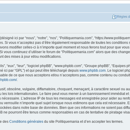
Règles 
ésigné ici par “nous”, “notre”, “nos”, “Politiquemania.com”, “https://www.politique
. Si vous n’acceptez pas d’être légalement responsable de toutes les conditions su
ons modifier celles-ci à n’importe quel moment et nous ferons tout pour que vous e
 Si vous continuez d’utiliser le forum de “Politiquemania.com” alors que des change
t des mises à jour et/ou modifications.
ils”, “eux”, “leur”, “logiciel phpBB”, “www.phpbb.com”, “Groupe phpBB”, “Equipes php
né ici par “GPL”) et qui peut être téléchargé depuis
www.phpbb.com
. Le logiciel p
nsable de ce que nous acceptons et/ou n’acceptons pas, comme contenu ou conduit
phpbb.com/
.
if, obscène, vulgaire, diffamatoire, choquant, menaçant, à caractère sexuel ou autr
les lois internationales. Le faire peut vous mener à un bannissement immédiat et 
ns nécessaire. L’adresse IP de tous les messages est enregistrée pour aider au re
u verrouille n’importe quel sujet lorsque nous estimons que cela est nécessaire. En
tockées dans notre base de données. Bien que ces informations ne soient pas diffus
B ne pourront être tenus comme responsables en cas de tentative de piratage vis
ce des
Conditions générales
du site Politiquemania et d’en accepter les termes.