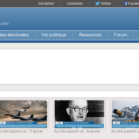
Inscription
Connexion
Twitter
Faceb
çaise
les électorales
Vie politique
Ressources
Forum
a s'est passÃ© un... 17 janvier
Ãa s'est passÃ© un... 16 janvier
Ãa s'est passÃ© un