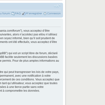
du forum
FAQ
M’enregistrer
Connexion
mania.com/forum”), vous acceptez d’être
ivantes, alors n’accédez pas et/ou n’utilisez
n soyez informé, bien qu’il soit prudent de
ments ont été effectués, vous acceptez d’être
BB”) qui est un script libre de forum, déclaré
hpBB facilite seulement les discussions basées
e permis. Pour de plus amples informations au
e qui peut transgresser les lois de votre pays,
permanent, avec une notification à votre
nforcement de ces conditions. Vous acceptez que
 tant qu’utilisateur, vous acceptez que toutes
ées à une tierce partie sans votre
ant à compromettre les données.