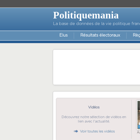
Politiquemania
La base de données de la vie politique fran
Elus
Résultats électoraux
Règ
Vidéos
Découvrez notre sélection de vidéos en
lien avec l'actualité.
Voir toutes les vidéos
Ã