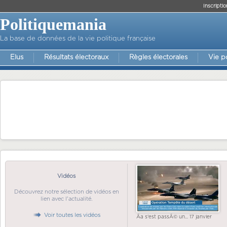
Inscriptio
Politiquemania
La base de données de la vie politique française
Elus
Résultats électoraux
Règles électorales
Vie p
Vidéos
Découvrez notre sélection de vidéos en
lien avec l'actualité.
Voir toutes les vidéos
Ãa s'est passÃ© un... 17 janvier