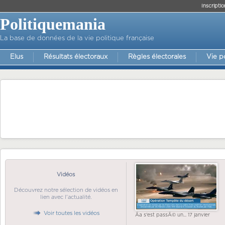
Inscriptio
Politiquemania
La base de données de la vie politique française
Elus
Résultats électoraux
Règles électorales
Vie p
Vidéos
Découvrez notre sélection de vidéos en
lien avec l'actualité.
Voir toutes les vidéos
Ãa s'est passÃ© un... 17 janvier