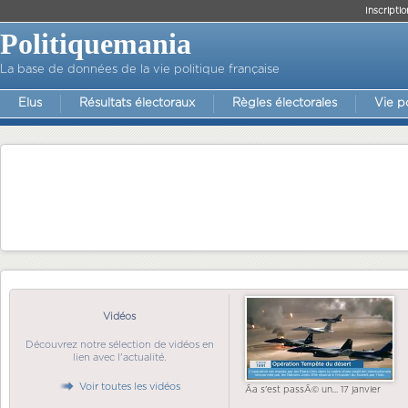
Inscriptio
Politiquemania
La base de données de la vie politique française
Elus
Résultats électoraux
Règles électorales
Vie p
Vidéos
Découvrez notre sélection de vidéos en
lien avec l'actualité.
Voir toutes les vidéos
Ãa s'est passÃ© un... 17 janvier