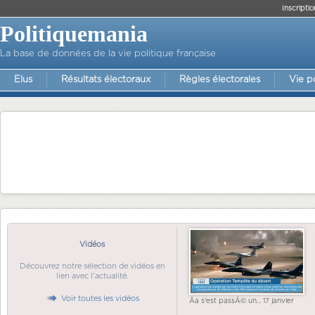
Inscriptio
Politiquemania
La base de données de la vie politique française
Elus
Résultats électoraux
Règles électorales
Vie p
Vidéos
Découvrez notre sélection de vidéos en
lien avec l'actualité.
Voir toutes les vidéos
Ãa s'est passÃ© un... 17 janvier