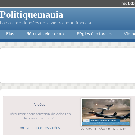
Inscriptio
Politiquemania
La base de données de la vie politique française
Elus
Résultats électoraux
Règles électorales
Vie p
Vidéos
Découvrez notre sélection de vidéos en
lien avec l'actualité.
Voir toutes les vidéos
Ãa s'est passÃ© un... 17 janvier