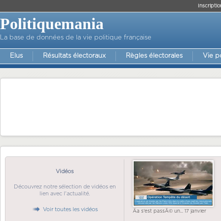
Inscriptio
Politiquemania
La base de données de la vie politique française
Elus
Résultats électoraux
Règles électorales
Vie p
Vidéos
Découvrez notre sélection de vidéos en
lien avec l'actualité.
Voir toutes les vidéos
Ãa s'est passÃ© un... 17 janvier