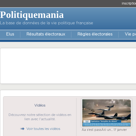
Inscriptio
Politiquemania
La base de données de la vie politique française
Elus
Résultats électoraux
Règles électorales
Vie p
Vidéos
Découvrez notre sélection de vidéos en
lien avec l'actualité.
Voir toutes les vidéos
Ãa s'est passÃ© un... 17 janvier