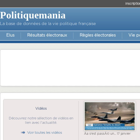
Inscriptio
Politiquemania
La base de données de la vie politique française
Elus
Résultats électoraux
Règles électorales
Vie p
Vidéos
Découvrez notre sélection de vidéos en
lien avec l'actualité.
Voir toutes les vidéos
Ãa s'est passÃ© un... 17 janvier