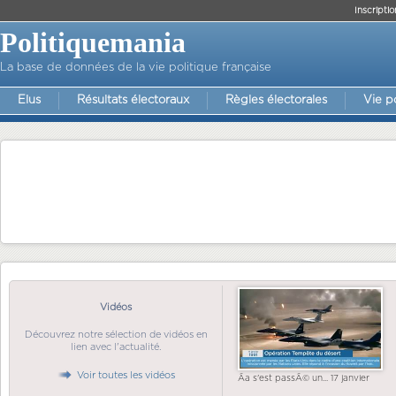
Inscriptio
Politiquemania
La base de données de la vie politique française
Elus
Résultats électoraux
Règles électorales
Vie p
Vidéos
Découvrez notre sélection de vidéos en
lien avec l'actualité.
Voir toutes les vidéos
Ãa s'est passÃ© un... 17 janvier