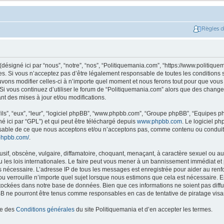
Règles 
ésigné ici par “nous”, “notre”, “nos”, “Politiquemania.com”, “https://www.politique
. Si vous n’acceptez pas d’être légalement responsable de toutes les conditions su
ons modifier celles-ci à n’importe quel moment et nous ferons tout pour que vous e
 Si vous continuez d’utiliser le forum de “Politiquemania.com” alors que des change
t des mises à jour et/ou modifications.
ils”, “eux”, “leur”, “logiciel phpBB”, “www.phpbb.com”, “Groupe phpBB”, “Equipes php
né ici par “GPL”) et qui peut être téléchargé depuis
www.phpbb.com
. Le logiciel p
nsable de ce que nous acceptons et/ou n’acceptons pas, comme contenu ou conduit
phpbb.com/
.
if, obscène, vulgaire, diffamatoire, choquant, menaçant, à caractère sexuel ou autr
les lois internationales. Le faire peut vous mener à un bannissement immédiat et 
ns nécessaire. L’adresse IP de tous les messages est enregistrée pour aider au re
u verrouille n’importe quel sujet lorsque nous estimons que cela est nécessaire. En
tockées dans notre base de données. Bien que ces informations ne soient pas diffus
B ne pourront être tenus comme responsables en cas de tentative de piratage vis
ce des
Conditions générales
du site Politiquemania et d’en accepter les termes.