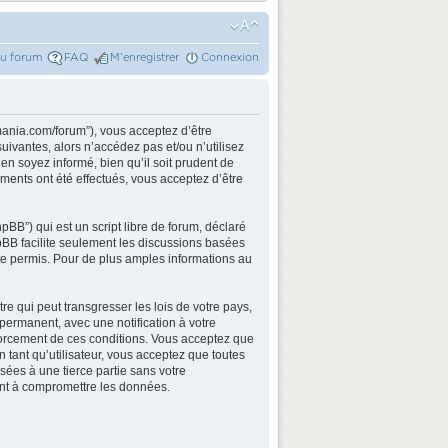
du forum
FAQ
M’enregistrer
Connexion
mania.com/forum”), vous acceptez d’être
ivantes, alors n’accédez pas et/ou n’utilisez
n soyez informé, bien qu’il soit prudent de
ments ont été effectués, vous acceptez d’être
BB”) qui est un script libre de forum, déclaré
hpBB facilite seulement les discussions basées
e permis. Pour de plus amples informations au
e qui peut transgresser les lois de votre pays,
permanent, avec une notification à votre
nforcement de ces conditions. Vous acceptez que
 tant qu’utilisateur, vous acceptez que toutes
ées à une tierce partie sans votre
ant à compromettre les données.