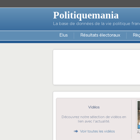
Politiquemania
La base de données de la vie politique fran
Elus
Résultats électoraux
Règ
Vidéos
Découvrez notre sélection de vidéos en
lien avec l'actualité.
Voir toutes les vidéos
Ã