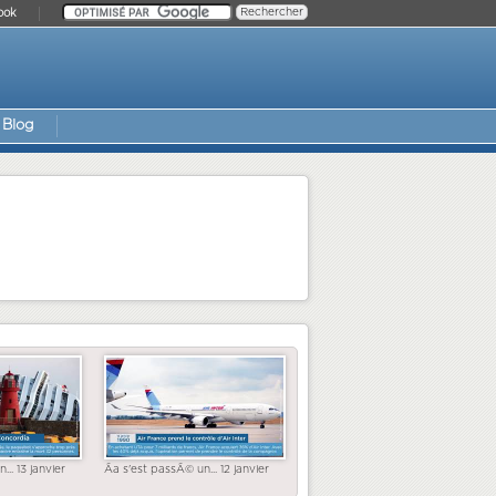
ook
Blog
... 13 janvier
Ãa s'est passÃ© un... 12 janvier