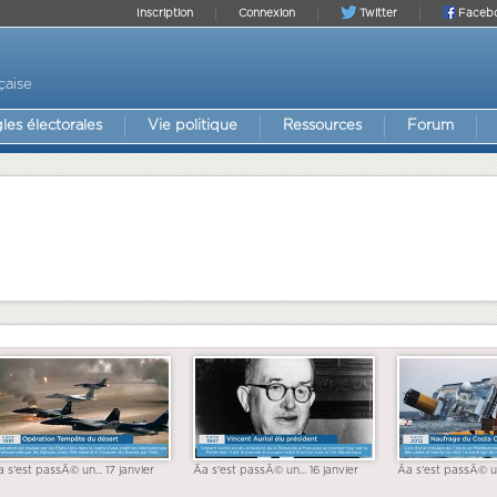
Inscription
Connexion
Twitter
Faceb
çaise
les électorales
Vie politique
Ressources
Forum
a s'est passÃ© un... 17 janvier
Ãa s'est passÃ© un... 16 janvier
Ãa s'est passÃ© un