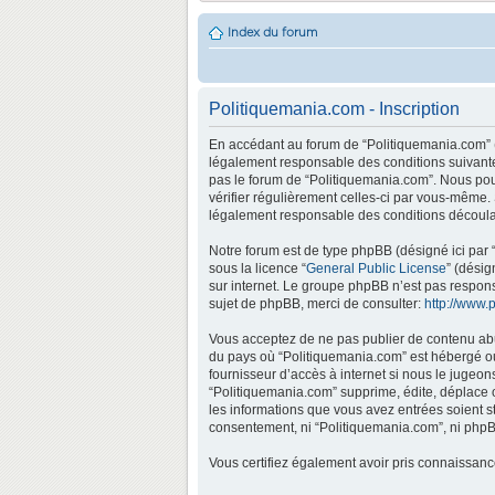
Index du forum
Politiquemania.com - Inscription
En accédant au forum de “Politiquemania.com” (d
légalement responsable des conditions suivantes
pas le forum de “Politiquemania.com”. Nous pouv
vérifier régulièrement celles-ci par vous-même.
légalement responsable des conditions découlan
Notre forum est de type phpBB (désigné ici par “
sous la licence “
General Public License
” (désig
sur internet. Le groupe phpBB n’est pas respo
sujet de phpBB, merci de consulter:
http://www.
Vous acceptez de ne pas publier de contenu abus
du pays où “Politiquemania.com” est hébergé ou 
fournisseur d’accès à internet si nous le jugeo
“Politiquemania.com” supprime, édite, déplace o
les informations que vous avez entrées soient s
consentement, ni “Politiquemania.com”, ni phpB
Vous certifiez également avoir pris connaissan