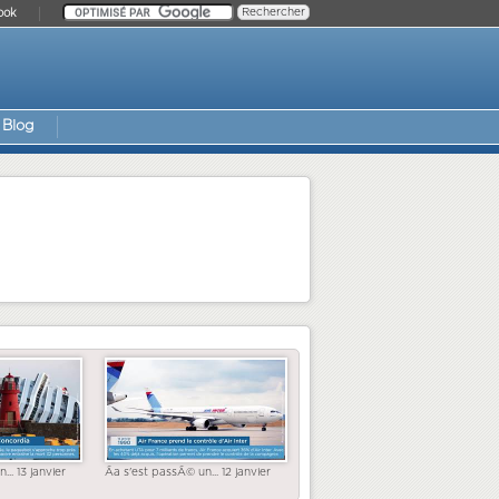
ook
Blog
... 13 janvier
Ãa s'est passÃ© un... 12 janvier