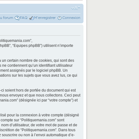
du forum
FAQ
M’enregistrer
Connexion
Politiquemania.com”,
phpBB”, “Equipes phpBB”) utilisent n’importe
a un certain nombre de cookies, qui sont des
 ne contiennent qu’un identifiant utilisateur
quement assignés par le logiciel phpBB. Un
ations sur les sujets que vous avez lus, ce qui
ci soient hors de portée du document qui est
 nous envoyez et que nous collectons. Ceci peut
quemania.com” (désignée ici par “votre compte”) et
ilisé pour la connexion à votre compte (désigné
re compte sur “Politiquemania.com” sont
nom d’utilisateur, de votre mot de passe et de
 discrétion de “Politiquemania.com”. Dans tous
z souscrire ou non à l’envoi automatique d’e-