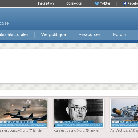
Inscription
Connexion
Twitter
Faceb
çaise
les électorales
Vie politique
Ressources
Forum
a s'est passÃ© un... 17 janvier
Ãa s'est passÃ© un... 16 janvier
Ãa s'est passÃ© un