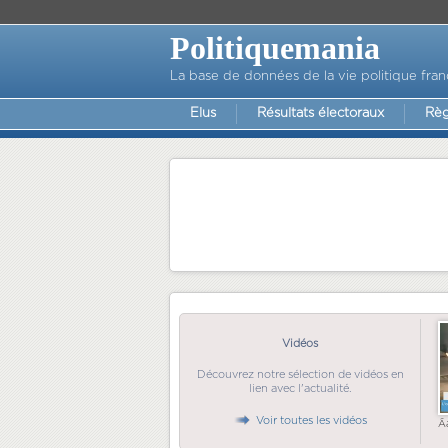
Politiquemania
La base de données de la vie politique fran
Elus
Résultats électoraux
Règ
Vidéos
Découvrez notre sélection de vidéos en
lien avec l'actualité.
Voir toutes les vidéos
Ã