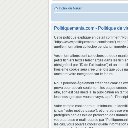
Index du forum
Politiquemania.com - Politique de vi
Cette politique explique en détail comment “Poli
“https://www.politiquemania.com/forum”) et phpBB
quelle information collectée pendant n’importe qu
Vos informations sont collectées de deux maniè
petits fichiers textes téléchargés dans les fichi
(désigné ici par “ID de l’utilisateur”) et un ide
troisième cookie sera créé une fois que vous nav
améliore votre navigation sur le forum .
Nous pouvons également créer des cookies exter
prévu pour couvrir seulement les pages créées 
être, et n’est pas limité à: la publication en tan
les messages que vous envoyez après l’inscripti
Votre compte contiendra au minimum un identifia
ici par “votre mot de passe”), et une adresse e-
protégées par les lois de protection des donnée
votre adresse e-mail requise par “Politiquemania
les cas, vous pouvez choisir quelle information