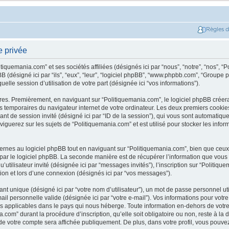
Règles 
e privée
tiquemania.com” et ses sociétés affiliées (désignés ici par “nous”, “notre”, “nos”, “
 (désigné ici par “ils”, “eux”, “leur”, “logiciel phpBB”, “www.phpbb.com”, “Groupe 
elle session d’utilisation de votre part (désignée ici “vos informations”).
res. Premièrement, en naviguant sur “Politiquemania.com”, le logiciel phpBB créer
ers temporaires du navigateur internet de votre ordinateur. Les deux premiers cookies
ntifiant de session invité (désigné ici par “ID de la session”), qui vous sont automati
iguerez sur les sujets de “Politiquemania.com” et est utilisé pour stocker les inform
nes au logiciel phpBB tout en naviguant sur “Politiquemania.com”, bien que ceux-
par le logiciel phpBB. La seconde manière est de récupérer l’information que vous
t qu’utilisateur invité (désignée ici par “messages invités”), l’inscription sur “Politi
on et lors d’une connexion (désignés ici par “vos messages”).
nt unique (désigné ici par “votre nom d’utilisateur”), un mot de passe personnel ut
mail personnelle valide (désignée ici par “votre e-mail”). Vos informations pour vot
s applicables dans le pays qui nous héberge. Toute information en-dehors de votre 
.com” durant la procédure d’inscription, qu’elle soit obligatoire ou non, reste à la
 de votre compte sera affichée publiquement. De plus, dans votre profil, vous pouve