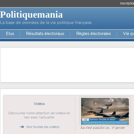
Inscriptio
Politiquemania
La base de données de la vie politique française
Elus
Résultats électoraux
Règles électorales
Vie p
Vidéos
Découvrez notre sélection de vidéos en
lien avec l'actualité.
Voir toutes les vidéos
Ãa s'est passÃ© un... 17 janvier