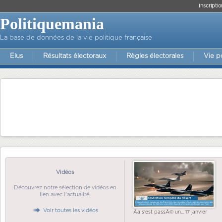
Inscriptio
Politiquemania
La base de données de la vie politique française
Elus
Résultats électoraux
Règles électorales
Vie p
Vidéos
Découvrez notre sélection de vidéos en
lien avec l'actualité.
Voir toutes les vidéos
Ãa s'est passÃ© un... 17 janvier