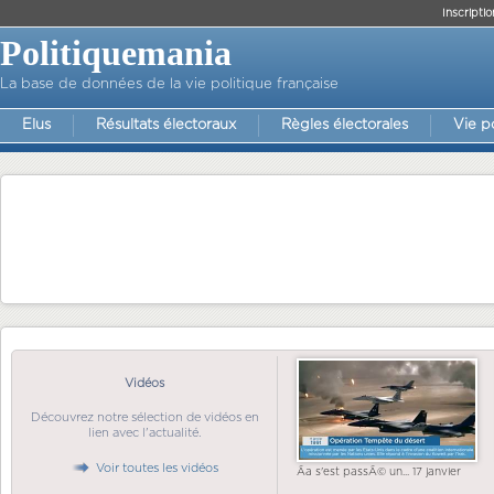
Inscriptio
Politiquemania
La base de données de la vie politique française
Elus
Résultats électoraux
Règles électorales
Vie p
Vidéos
Découvrez notre sélection de vidéos en
lien avec l'actualité.
Voir toutes les vidéos
Ãa s'est passÃ© un... 17 janvier