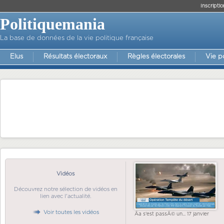
Inscriptio
Politiquemania
La base de données de la vie politique française
Elus
Résultats électoraux
Règles électorales
Vie p
Vidéos
Découvrez notre sélection de vidéos en
lien avec l'actualité.
Voir toutes les vidéos
Ãa s'est passÃ© un... 17 janvier