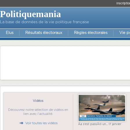
Inscriptio
Politiquemania
La base de données de la vie politique française
Elus
Résultats électoraux
Règles électorales
Vie p
Vidéos
Découvrez notre sélection de vidéos en
lien avec l'actualité.
Voir toutes les vidéos
Ãa s'est passÃ© un... 17 janvier