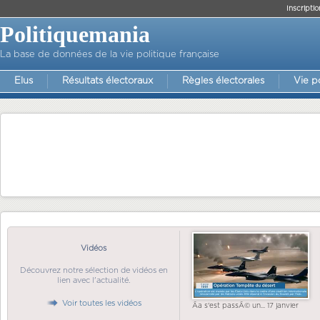
Inscriptio
Politiquemania
La base de données de la vie politique française
Elus
Résultats électoraux
Règles électorales
Vie p
Vidéos
Découvrez notre sélection de vidéos en
lien avec l'actualité.
Voir toutes les vidéos
Ãa s'est passÃ© un... 17 janvier