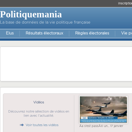
Inscriptio
Politiquemania
La base de données de la vie politique française
Elus
Résultats électoraux
Règles électorales
Vie p
Vidéos
Découvrez notre sélection de vidéos en
lien avec l'actualité.
Voir toutes les vidéos
Ãa s'est passÃ© un... 17 janvier