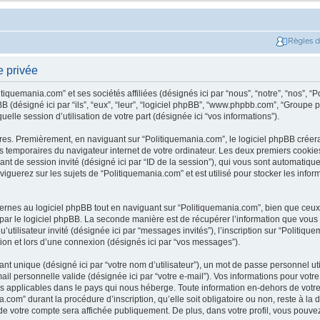
Règles 
e privée
tiquemania.com” et ses sociétés affiliées (désignés ici par “nous”, “notre”, “nos”, “
 (désigné ici par “ils”, “eux”, “leur”, “logiciel phpBB”, “www.phpbb.com”, “Groupe 
elle session d’utilisation de votre part (désignée ici “vos informations”).
res. Premièrement, en naviguant sur “Politiquemania.com”, le logiciel phpBB créer
ers temporaires du navigateur internet de votre ordinateur. Les deux premiers cookies
ntifiant de session invité (désigné ici par “ID de la session”), qui vous sont automati
iguerez sur les sujets de “Politiquemania.com” et est utilisé pour stocker les inform
nes au logiciel phpBB tout en naviguant sur “Politiquemania.com”, bien que ceux-
par le logiciel phpBB. La seconde manière est de récupérer l’information que vous
t qu’utilisateur invité (désignée ici par “messages invités”), l’inscription sur “Politi
on et lors d’une connexion (désignés ici par “vos messages”).
nt unique (désigné ici par “votre nom d’utilisateur”), un mot de passe personnel ut
mail personnelle valide (désignée ici par “votre e-mail”). Vos informations pour vot
s applicables dans le pays qui nous héberge. Toute information en-dehors de votre 
.com” durant la procédure d’inscription, qu’elle soit obligatoire ou non, reste à la
 de votre compte sera affichée publiquement. De plus, dans votre profil, vous pouve