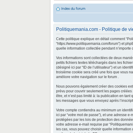
Index du forum
Politiquemania.com - Politique de vi
Cette politique explique en détail comment “Poli
“https://www.politiquemania.com/forum”) et phpBB
quelle information collectée pendant n’importe qu
Vos informations sont collectées de deux maniè
petits fichiers textes téléchargés dans les fichi
(désigné ici par “ID de l’utilisateur”) et un ide
troisième cookie sera créé une fois que vous nav
améliore votre navigation sur le forum .
Nous pouvons également créer des cookies exter
prévu pour couvrir seulement les pages créées 
être, et n’est pas limité à: la publication en tan
les messages que vous envoyez après l’inscripti
Votre compte contiendra au minimum un identifia
ici par “votre mot de passe”), et une adresse e-
protégées par les lois de protection des donnée
votre adresse e-mail requise par “Politiquemania
les cas, vous pouvez choisir quelle information