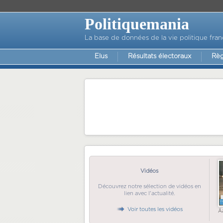
Politiquemania
La base de données de la vie politique fran
Elus
Résultats électoraux
Règ
Vidéos
Découvrez notre sélection de vidéos en
lien avec l'actualité.
Voir toutes les vidéos
Ã