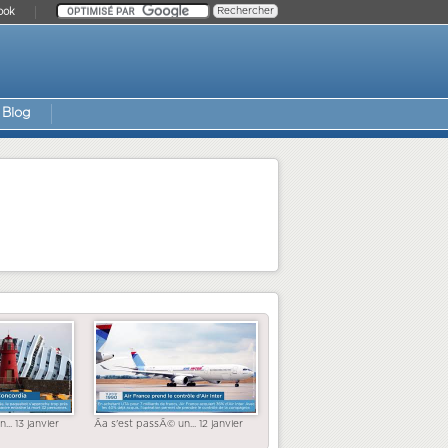
ook
Blog
... 13 janvier
Ãa s'est passÃ© un... 12 janvier