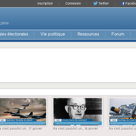
Inscription
Connexion
Twitter
Faceb
çaise
les électorales
Vie politique
Ressources
Forum
a s'est passÃ© un... 17 janvier
Ãa s'est passÃ© un... 16 janvier
Ãa s'est passÃ© un