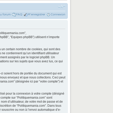
du forum
FAQ
M’enregistrer
Connexion
Politiquemania.com”,
phpBB”, “Equipes phpBB”) utilisent n’importe
a un certain nombre de cookies, qui sont des
 ne contiennent qu’un identifiant utilisateur
quement assignés par le logiciel phpBB. Un
ations sur les sujets que vous avez lus, ce qui
ci soient hors de portée du document qui est
 nous envoyez et que nous collectons. Ceci peut
quemania.com” (désignée ici par “votre compte”) et
ilisé pour la connexion à votre compte (désigné
re compte sur “Politiquemania.com” sont
nom d’utilisateur, de votre mot de passe et de
 discrétion de “Politiquemania.com”. Dans tous
z souscrire ou non à l’envoi automatique d’e-