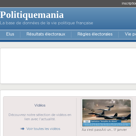
Inscriptio
Politiquemania
La base de données de la vie politique française
Elus
Résultats électoraux
Règles électorales
Vie p
Vidéos
Découvrez notre sélection de vidéos en
lien avec l'actualité.
Voir toutes les vidéos
Ãa s'est passÃ© un... 17 janvier