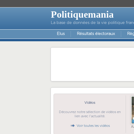
Politiquemania
La base de données de la vie politique fran
Elus
Résultats électoraux
Règ
Vidéos
Découvrez notre sélection de vidéos en
lien avec l'actualité.
Voir toutes les vidéos
Ã