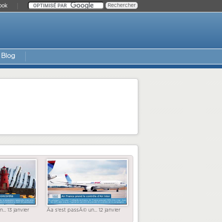
ook
Blog
... 13 janvier
Ãa s'est passÃ© un... 12 janvier