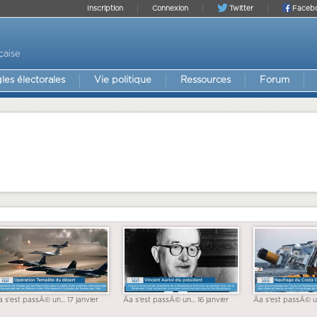
Inscription
Connexion
Twitter
Faceb
çaise
les électorales
Vie politique
Ressources
Forum
a s'est passÃ© un... 17 janvier
Ãa s'est passÃ© un... 16 janvier
Ãa s'est passÃ© un