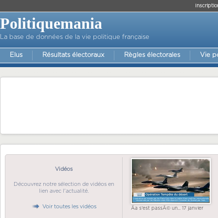
Inscriptio
Politiquemania
La base de données de la vie politique française
Elus
Résultats électoraux
Règles électorales
Vie p
Vidéos
Découvrez notre sélection de vidéos en
lien avec l'actualité.
Voir toutes les vidéos
Ãa s'est passÃ© un... 17 janvier