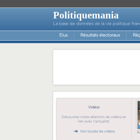
Politiquemania
La base de données de la vie politique fran
Elus
Résultats électoraux
Règ
Vidéos
Découvrez notre sélection de vidéos en
lien avec l'actualité.
Voir toutes les vidéos
Ã