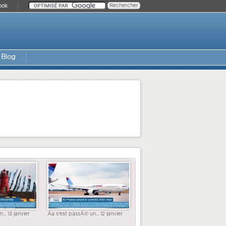
ook
Blog
... 13 janvier
Ãa s'est passÃ© un... 12 janvier