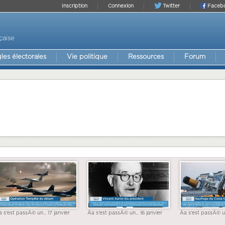
Inscription
Connexion
Twitter
Faceb
çaise
les électorales
Vie politique
Ressources
Forum
a s'est passÃ© un... 17 janvier
Ãa s'est passÃ© un... 16 janvier
Ãa s'est passÃ© un