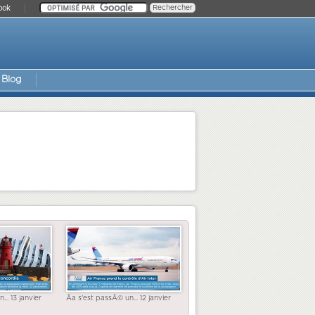
ook
Blog
... 13 janvier
Ãa s'est passÃ© un... 12 janvier