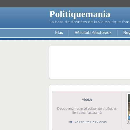
Politiquemania
La base de données de la vie politique fran
Elus
Résultats électoraux
Règ
Vidéos
Découvrez notre sélection de vidéos en
lien avec l'actualité.
Voir toutes les vidéos
Ã