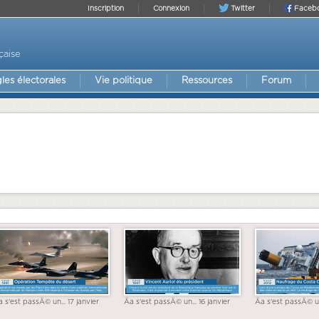
Inscription
Connexion
Twitter
Faceb
çaise
les électorales
Vie politique
Ressources
Forum
a s'est passÃ© un... 17 janvier
Ãa s'est passÃ© un... 16 janvier
Ãa s'est passÃ© un