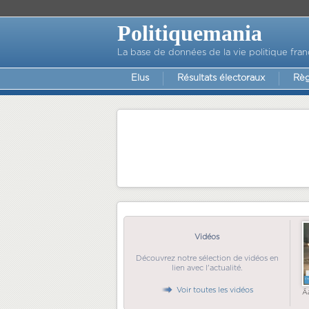
Politiquemania
La base de données de la vie politique fran
Elus
Résultats électoraux
Règ
Vidéos
Découvrez notre sélection de vidéos en
lien avec l'actualité.
Voir toutes les vidéos
Ã