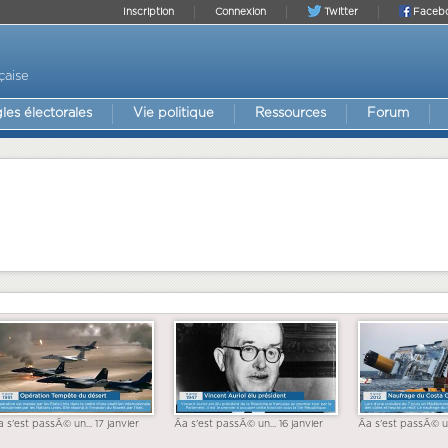
Inscription
Connexion
Twitter
Faceb
çaise
les électorales
Vie politique
Ressources
Forum
a s'est passÃ© un... 17 janvier
Ãa s'est passÃ© un... 16 janvier
Ãa s'est passÃ© un