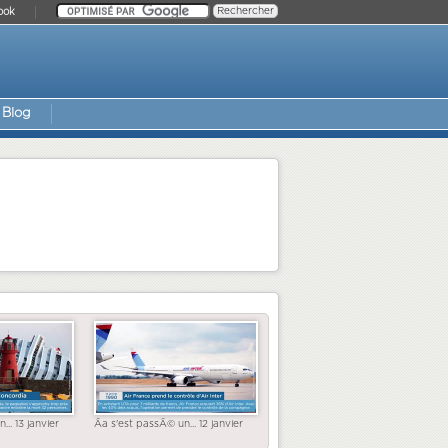
ook
Blog
... 13 janvier
Ãa s'est passÃ© un... 12 janvier