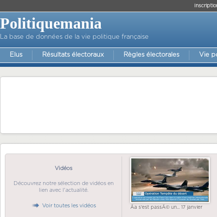
Inscriptio
Politiquemania
La base de données de la vie politique française
Elus
Résultats électoraux
Règles électorales
Vie p
Vidéos
Découvrez notre sélection de vidéos en
lien avec l'actualité.
Voir toutes les vidéos
Ãa s'est passÃ© un... 17 janvier