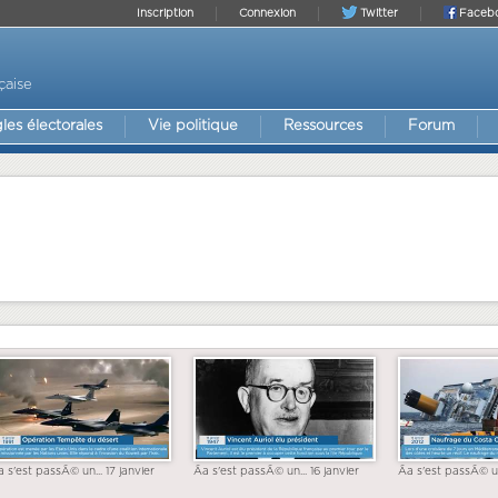
Inscription
Connexion
Twitter
Faceb
çaise
les électorales
Vie politique
Ressources
Forum
a s'est passÃ© un... 17 janvier
Ãa s'est passÃ© un... 16 janvier
Ãa s'est passÃ© un