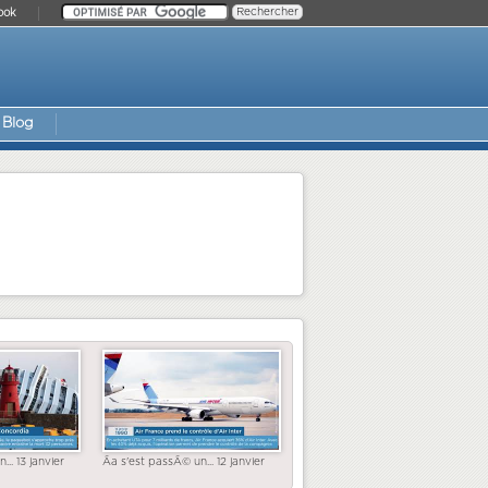
ook
Blog
... 13 janvier
Ãa s'est passÃ© un... 12 janvier