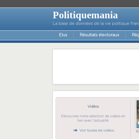
Politiquemania
La base de données de la vie politique fran
Elus
Résultats électoraux
Règ
Vidéos
Découvrez notre sélection de vidéos en
lien avec l'actualité.
Voir toutes les vidéos
Ã