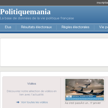
Inscriptio
Politiquemania
La base de données de la vie politique française
Elus
Résultats électoraux
Règles électorales
Vie p
Vidéos
Découvrez notre sélection de vidéos en
lien avec l'actualité.
Voir toutes les vidéos
Ãa s'est passÃ© un... 17 janvier