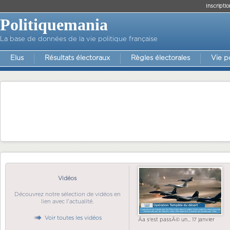
Inscriptio
Politiquemania
La base de données de la vie politique française
Elus
Résultats électoraux
Règles électorales
Vie p
Vidéos
Découvrez notre sélection de vidéos en
lien avec l'actualité.
Voir toutes les vidéos
Ãa s'est passÃ© un... 17 janvier