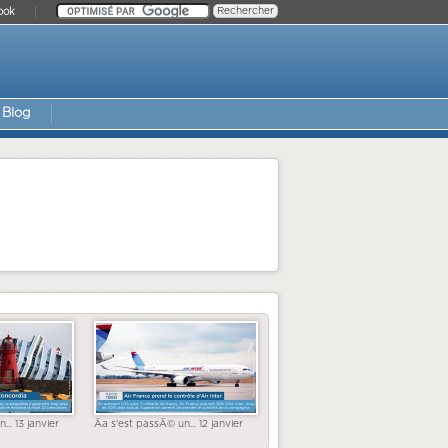
ook
Blog
... 13 janvier
Ãa s'est passÃ© un... 12 janvier