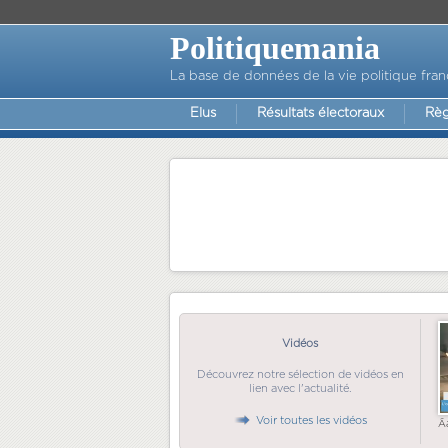
Politiquemania
La base de données de la vie politique fran
Elus
Résultats électoraux
Règ
Vidéos
Découvrez notre sélection de vidéos en
lien avec l'actualité.
Voir toutes les vidéos
Ã