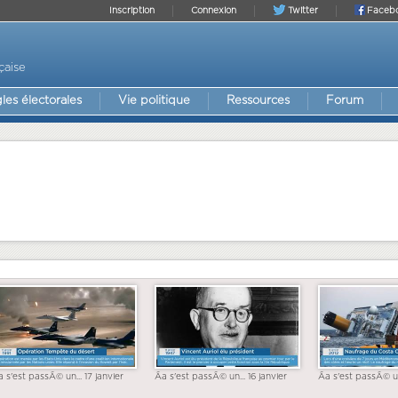
Inscription
Connexion
Twitter
Faceb
çaise
les électorales
Vie politique
Ressources
Forum
a s'est passÃ© un... 17 janvier
Ãa s'est passÃ© un... 16 janvier
Ãa s'est passÃ© un