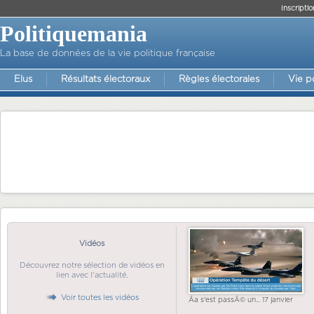
Inscriptio
Politiquemania
La base de données de la vie politique française
Elus
Résultats électoraux
Règles électorales
Vie p
Vidéos
Découvrez notre sélection de vidéos en
lien avec l'actualité.
Voir toutes les vidéos
Ãa s'est passÃ© un... 17 janvier