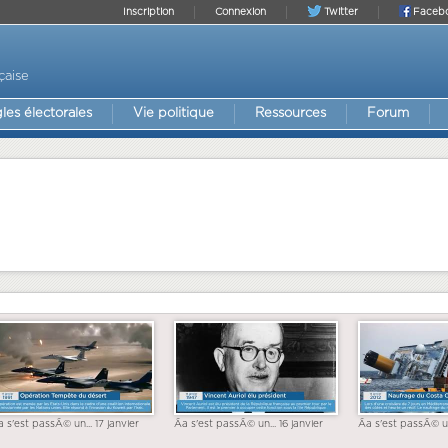
Inscription
Connexion
Twitter
Faceb
çaise
les électorales
Vie politique
Ressources
Forum
a s'est passÃ© un... 17 janvier
Ãa s'est passÃ© un... 16 janvier
Ãa s'est passÃ© un