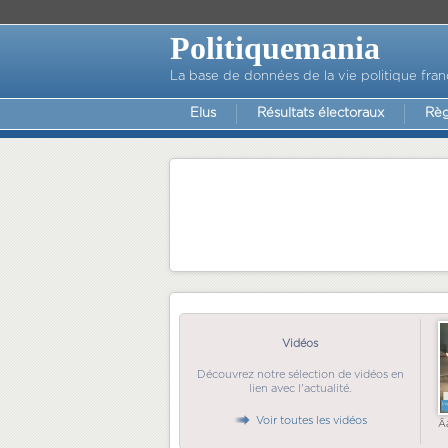
Politiquemania
La base de données de la vie politique fran
Elus
Résultats électoraux
Règ
Vidéos
Découvrez notre sélection de vidéos en
lien avec l'actualité.
Voir toutes les vidéos
Ã