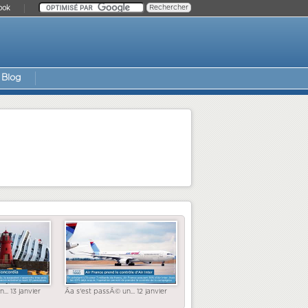
ook
Blog
... 13 janvier
Ãa s'est passÃ© un... 12 janvier