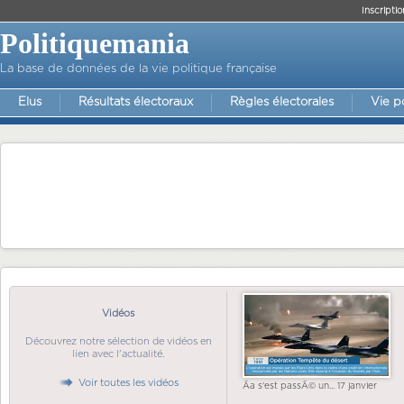
Inscriptio
Politiquemania
La base de données de la vie politique française
Elus
Résultats électoraux
Règles électorales
Vie p
Vidéos
Découvrez notre sélection de vidéos en
lien avec l'actualité.
Voir toutes les vidéos
Ãa s'est passÃ© un... 17 janvier