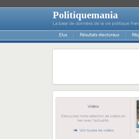
Politiquemania
La base de données de la vie politique fran
Elus
Résultats électoraux
Règ
Vidéos
Découvrez notre sélection de vidéos en
lien avec l'actualité.
Voir toutes les vidéos
Ã