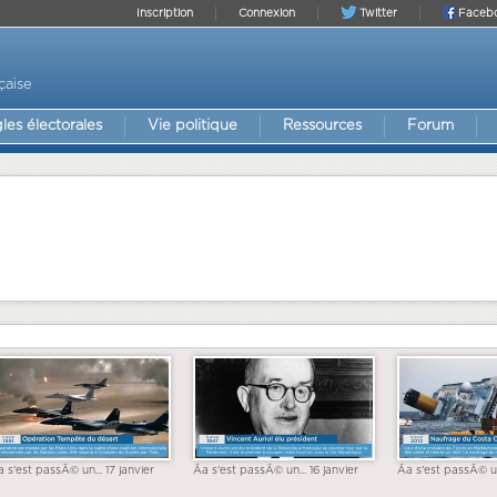
Inscription
Connexion
Twitter
Faceb
çaise
les électorales
Vie politique
Ressources
Forum
a s'est passÃ© un... 17 janvier
Ãa s'est passÃ© un... 16 janvier
Ãa s'est passÃ© un