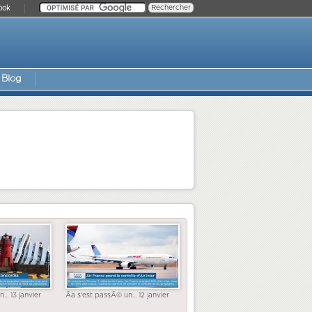
ook
Blog
... 13 janvier
Ãa s'est passÃ© un... 12 janvier