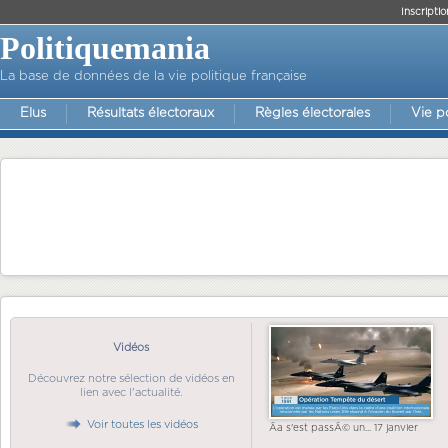
Inscriptio
Politiquemania
La base de données de la vie politique française
Elus
Résultats électoraux
Règles électorales
Vie p
Vidéos
Découvrez notre sélection de vidéos en
lien avec l'actualité.
Voir toutes les vidéos
Ãa s'est passÃ© un... 17 janvier