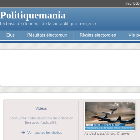
Inscriptio
Politiquemania
La base de données de la vie politique française
Elus
Résultats électoraux
Règles électorales
Vie p
Vidéos
Découvrez notre sélection de vidéos en
lien avec l'actualité.
Voir toutes les vidéos
Ãa s'est passÃ© un... 17 janvier