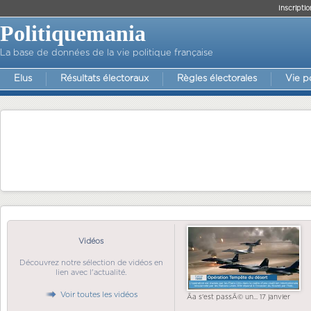
Inscriptio
Politiquemania
La base de données de la vie politique française
Elus
Résultats électoraux
Règles électorales
Vie p
Vidéos
Découvrez notre sélection de vidéos en
lien avec l'actualité.
Voir toutes les vidéos
Ãa s'est passÃ© un... 17 janvier