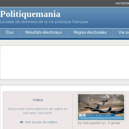
Inscriptio
Politiquemania
La base de données de la vie politique française
Elus
Résultats électoraux
Règles électorales
Vie p
Vidéos
Découvrez notre sélection de vidéos en
lien avec l'actualité.
Voir toutes les vidéos
Ãa s'est passÃ© un... 17 janvier