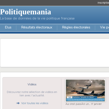
Inscriptio
Politiquemania
La base de données de la vie politique française
Elus
Résultats électoraux
Règles électorales
Vie p
Vidéos
Découvrez notre sélection de vidéos en
lien avec l'actualité.
Voir toutes les vidéos
Ãa s'est passÃ© un... 17 janvier