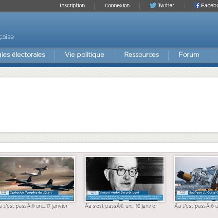
Inscription
Connexion
Twitter
Faceb
çaise
les électorales
Vie politique
Ressources
Forum
a s'est passÃ© un... 17 janvier
Ãa s'est passÃ© un... 16 janvier
Ãa s'est passÃ© un