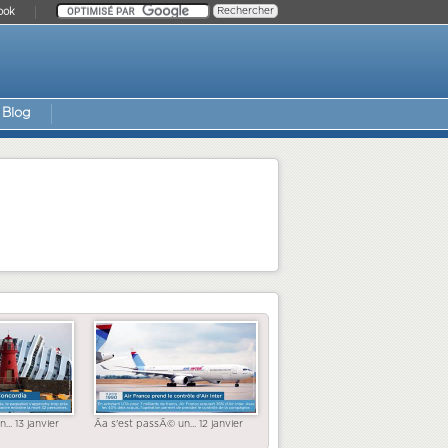
ook
Blog
... 13 janvier
Ãa s'est passÃ© un... 12 janvier