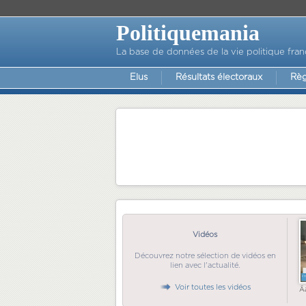
Politiquemania
La base de données de la vie politique fran
Elus
Résultats électoraux
Règ
Vidéos
Découvrez notre sélection de vidéos en
lien avec l'actualité.
Voir toutes les vidéos
Ã