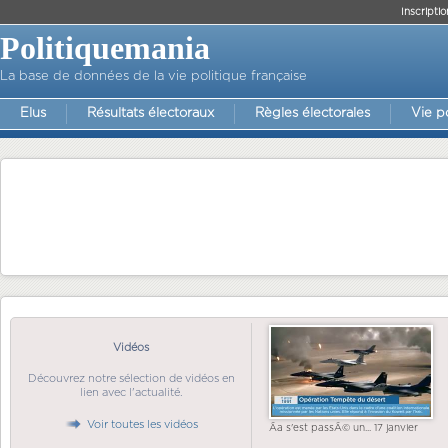
Inscriptio
Politiquemania
La base de données de la vie politique française
Elus
Résultats électoraux
Règles électorales
Vie p
Vidéos
Découvrez notre sélection de vidéos en
lien avec l'actualité.
Voir toutes les vidéos
Ãa s'est passÃ© un... 17 janvier