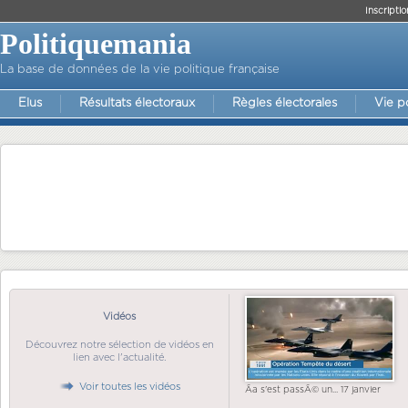
Inscriptio
Politiquemania
La base de données de la vie politique française
Elus
Résultats électoraux
Règles électorales
Vie p
Vidéos
Découvrez notre sélection de vidéos en
lien avec l'actualité.
Voir toutes les vidéos
Ãa s'est passÃ© un... 17 janvier